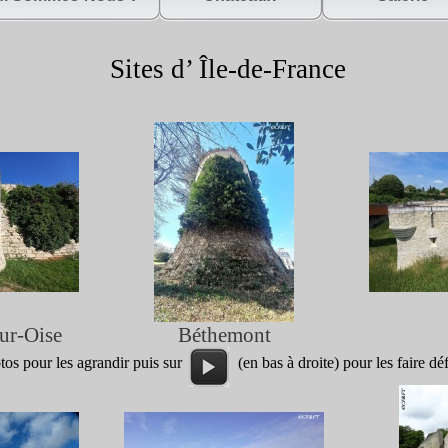
Sites d’ Île-
de-
France
ur-
Oise
Béthemont
otos pour les agrandir puis sur (en bas à droite) pour les faire déf