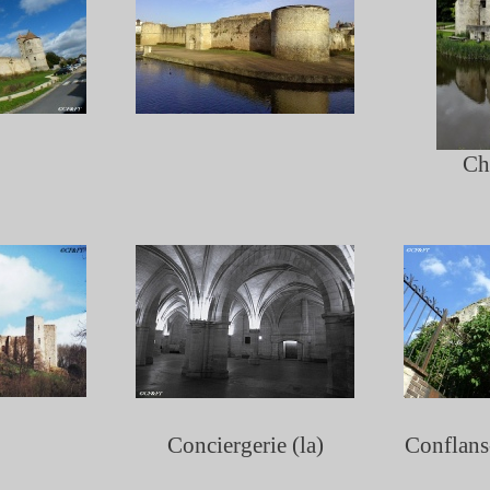
Cha
Conciergerie (la)
Conflans