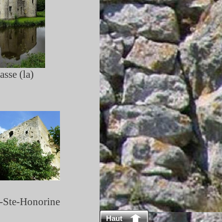
sse (la)
-
Ste-
Honorine
Haut