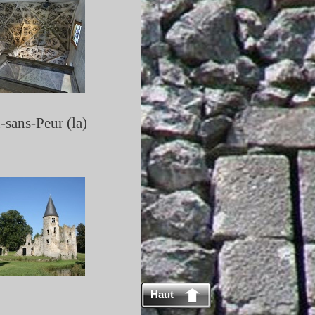
-
sans-
Peur (la)
Haut