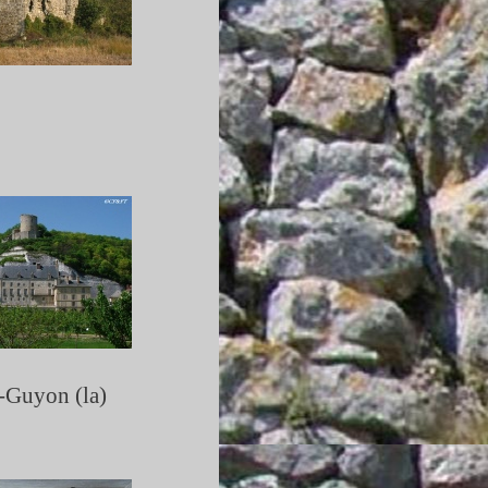
-
Guyon (la)