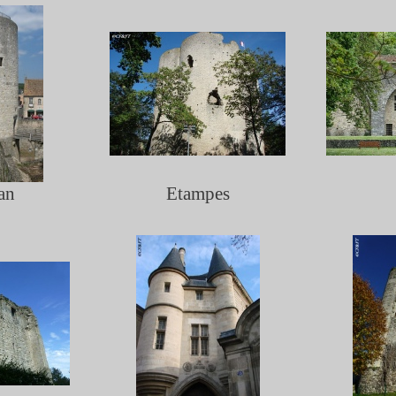
an
Etampes