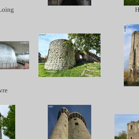
Loing
H
vre