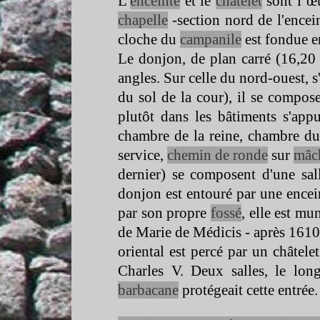
L'
enceinte
et le
châtelet
sont l’œu
chapelle
-
section nord de l'encei
cloche du
campanile
est fondue e
Le donjon, de plan carré (16,20
angles. Sur celle du nord-
ouest, 
du sol de la cour), il se compose
plutôt dans les bâtiments s'appu
chambre de la reine, chambre du
service,
chemin de ronde
sur
mâc
dernier) se composent d'une sa
donjon est entouré par une encei
par son propre
fossé
, elle est m
de Marie de Médicis -
après 1610
oriental est percé par un châtelet
Charles V. Deux salles, le long
barbacane
protégeait cette entré