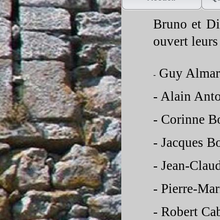
Bruno et Did
ouvert leurs
Guy Almar
-
-
Alain
-
Corinne B
-
Jacqu
-
Jean-
Claud
-
Pierre-
Mar
-
Robert Ca