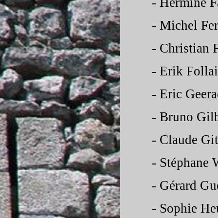
-
Hermine F
-
Michel Fer
-
Christian 
-
Erik Folla
-
Eric Geera
-
Bruno Gilb
-
Claude Git
-
Stéphane 
-
Gérard Gu
-
Sophie Heu