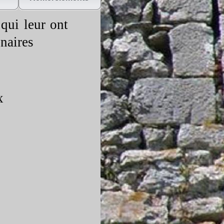
 qui leur ont
enaires
x