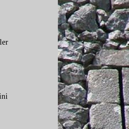
ler
ini