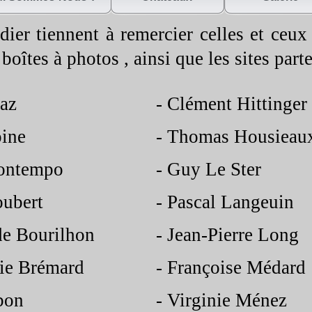
ier tiennent à remercier celles et ceux
 boîtes à photos , ainsi que les sites part
az
-
Clément Hittinger
 Antoine
-
Thomas Housieau
ontempo
-
Guy Le Ster
es Boubert
-
Pascal Langeuin
e Bourilhon
-
Jean-
Pierre Long
ie Brémard
-
Françoise Médard
bon
-
Virginie Ménez