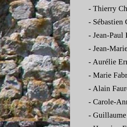
-
Thierry Ch
-
Sébastien 
-
Jean-
Paul 
-
Jean-
Mari
-
Aurélie E
-
Marie Fabr
-
Alain Faur
-
Carole-
An
-
Guillaume