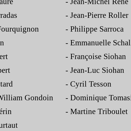
aure
-
Jean-
Michel René
radas
-
Jean-
Pierre Roller
Fourquignon
-
Philippe Sarroca
in
-
Emmanuelle Schal
ert
-
Françoise Siohan
ert
-
Jean-
Luc Siohan
tard
-
Cyril Tesson
William Gondoin
-
Dominique Tomas
érin
-
Martine Triboulet
rtaut