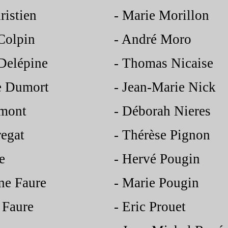
ristien
-
Marie Morillon
Colpin
-
André Moro
Delépine
-
Thomas Nicaise
e Dumort
-
Jean-
Marie Nick
rmont
-
Déborah Nieres
egat
-
Thérèse Pignon
e
-
Hervé Pougin
ne Faure
-
Marie Pougin
 Faure
-
Eric Prouet