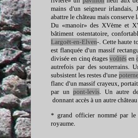
rivière» un
pavillon
neuf aux deu
mains d'un seigneur irlandais, J
abattre le château mais conserve l
Du «manoir» des XVème et XVII
bâtiment ostentatoire, conforta
Largoët-
en-
Elven
-
. Cette haute 
est flanquée d'un massif rectangu
divisée en cinq étages
voûtés
en
autrefois par des souterrains. U
subsistent les restes d'une
potern
flanc d'un massif crayeux, porta
par un
pont-
levis
. Un autre d
donnant accès à un autre châtea
* grand officier nommé par le r
royaume.