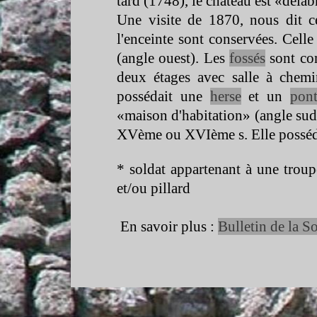
tard (1748), le château est «délab
Une visite de 1870, nous dit ce
l'enceinte sont conservées. Celle
(angle ouest). Les
fossés
sont com
deux étages avec salle à chemi
possédait une
herse
et un
pont
«maison d'habitation» (angle sud 
XVème ou XVIème s. Elle possédai
* soldat appartenant à une troup
et/ou pillard
En savoir plus :
Bulletin de la 