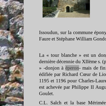
Issoudun, sur la commune éponym
Faure et Stéphane William Gon
La « tour blanche » est un don
dernière décennie du XIIème s. (p
» -
donjon à
éperon
-
mais de fini
édifiée par Richard Cœur de Lio
1195 et 1196 pour Charles-
Laure
est achevée par Philippe II Augus
Goulet.
C.L. Salch et la base Mérimé