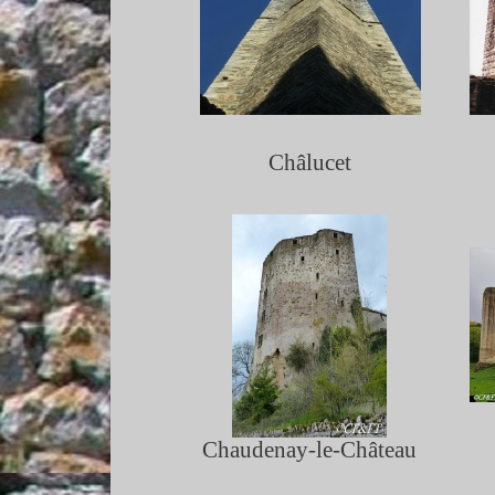
Châlucet
Chaudenay-
le-
Château