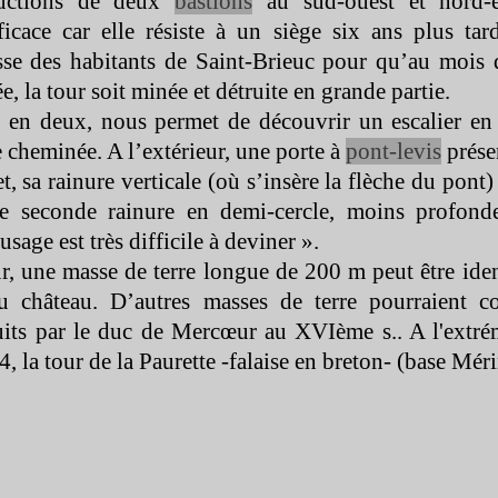
tructions de deux
bastions
au sud-
ouest et nord-
fficace car elle résiste à un siège six ans plus tar
e des habitants de Saint-
Brieuc pour qu’au mois
e, la tour soit minée et détruite en grande partie.
 en deux, nous permet de découvrir un escalier en
 cheminée. A l’extérieur, une porte à
pont-
levis
présen
et, sa rainure verticale (où s’insère la flèche du pont)
e seconde rainure en demi-
cercle, moins profond
usage est très difficile à deviner ».
our, une masse de terre longue de 200 m peut être ide
 château. D’autres masses de terre pourraient c
uits par le duc de Mercœur au XVIème s.. A l'extrém
, la tour de la Paurette -
falaise en breton-
(base Méri