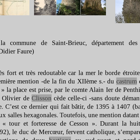
 la commune de Saint-
Brieuc, département des
Didier Faure)
ès fort et très redoutable car la mer le borde étroit
remière mention -
de la fin du XIIème s.-
du
castrum
d
 la place est prise, par le comte Alain Ier de Penth
 Olivier de
Clisson
cède celle-
ci -
sans doute démant
. C’est ce dernier qui fait bâtir, de 1395 à 1407 (b
aux salles hexagonales. Toutefois, une mention datan
 « tour et forteresse de Cesson ». Durant la hui
92), le duc de Mercœur, fervent catholique, s’empare 