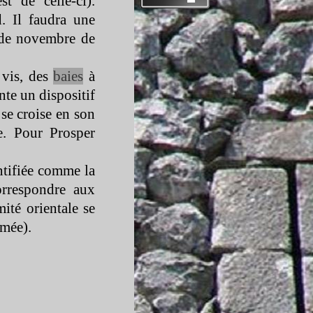
est de celle-
ci).
d. Il faudra une
 de novembre de
 vis, des
baies
à
te un dispositif
 se croise en son
e. Pour Prosper
ntifiée comme la
orrespondre aux
ité orientale se
mée).