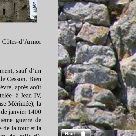
 Côtes-
d’Armor
ement, sauf d’un
e Cesson. Bien
ièvre, après août
elée-
à Jean IV,
ase Mérimée), la
t de janvier 1400
tième guerre de
de la tour et la
Haut