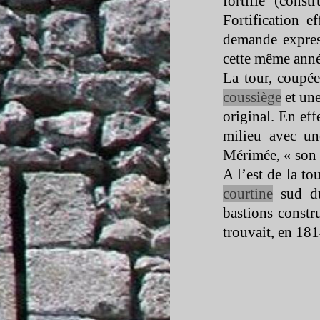
fortifie (cons
Fortification e
demande express
cette même anné
La tour, coupée
coussiège
et une
original. En eff
milieu avec un
Mérimée, « son 
A l’est de la t
courtine
sud du
bastions constr
trouvait, en 1814