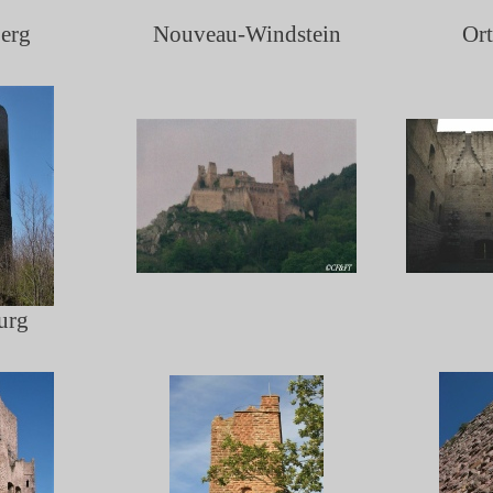
erg
Nouveau-
Windstein
Or
urg