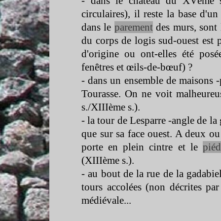
-
dans le château du XVème s
circulaires), il reste la base d'
dans le
parement
des murs, sont l
du corps de logis sud-
ouest est 
d'origine ou ont-
elles été pos
fenêtres et œils-
de-
bœuf) ?
-
dans un ensemble de maisons -
Tourasse. On ne voit malheureu
s./XIIIème s.).
-
la tour de Lesparre -
angle de la 
que sur sa face ouest. A deux ou
porte en plein cintre et le
piéd
(XIIIème s.).
-
au bout de la rue de la gadabiel
tours accolées (non décrites par
médiévale...