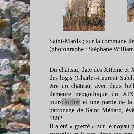
Saint-
Mards ; sur la commune de
(photographe : Stéphane Willia
Du château, daté des XIIème et XI
des logis (Charles-
Laurent Salch
être un château, avec deux bell
demeure néogothique du XIXè
tour/
clocher
et une partie de l
patronage de Saint Médard, évê
1892.
Il a été « greffé » sur le noyau