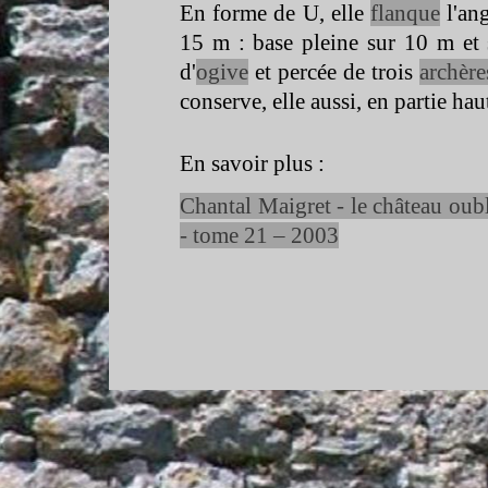
En forme de U, elle
flanque
l'an
15 m : base pleine sur 10 m et s
d'
ogive
et percée de trois
archère
conserve, elle aussi, en partie h
En savoir plus :
Chantal Maigret -
le château oub
-
tome 21 – 2003