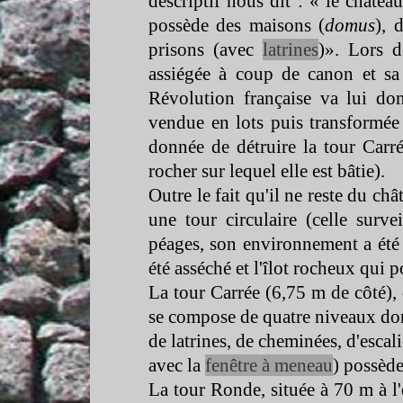
descriptif nous dit : « le châtea
possède des maisons (
domus
), 
prisons (avec
latrines
)». Lors d
assiégée à coup de canon et sa f
Révolution française va lui don
vendue en lots puis transformée 
donnée de détruire la tour Carr
rocher sur lequel elle est bâtie).
Outre le fait qu'il ne reste du ch
une tour circulaire (celle survei
péages, son environnement a été
été asséché et l'îlot rocheux qui po
La tour Carrée (6,75 m de côté), 
se compose de quatre niveaux don
de latrines, de cheminées, d'escal
avec la
fenêtre à meneau
) possède
La tour Ronde, située à 70 m à l'e