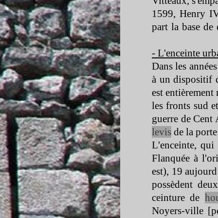
Vitteaux, s'empa
1599, Henry IV 
part la base de 
-
L'enceinte urba
Dans les années
à un dispositif
est entièrement 
les fronts sud e
guerre de Cent
levis
de la porte
L'enceinte, qui
Flanquée à l'or
est), 19 aujourd
possèdent deu
ceinture de
ho
Noyers-
ville [