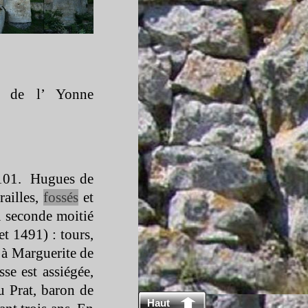
nt de l’ Yonne
 1101. Hugues de
railles,
fossés
et
a seconde moitié
t 1491) : tours,
t à Marguerite de
se est assiégée,
u Prat, baron de
Haut