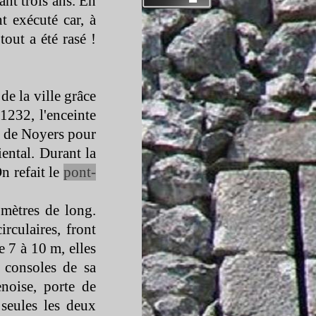
ant trois ans. En
t exécuté car, à
 tout a été rasé !
e la ville grâce
1232, l'enceinte
II de Noyers pour
iental. Durant la
n refait le
pont-
 mètres de long.
irculaires, front
e 7 à 10 m, elles
s consoles de sa
noise, porte de
 seules les deux