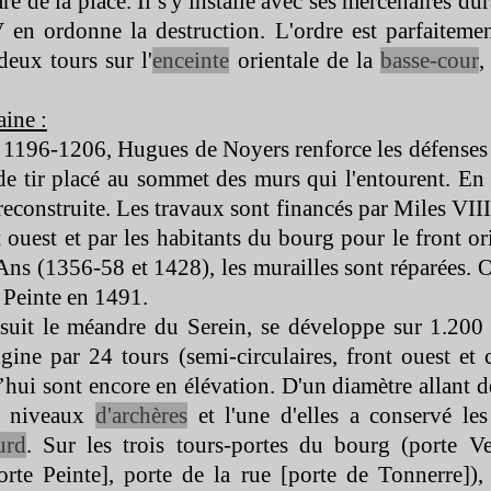
re de la place. Il s'y installe avec ses mercenaires dur
en ordonne la destruction. L'ordre est parfaitemen
deux tours sur l'
enceinte
orientale de la
basse-
cour
,
ine :
 1196-
1206, Hugues de Noyers renforce les défenses d
 de tir placé au sommet des murs qui l'entourent. En 
reconstruite. Les travaux sont financés par Miles VI
t ouest et par les habitants du bourg pour le front or
 Ans (1356-
58 et 1428), les murailles sont réparées. O
 Peinte en 1491.
 suit le méandre du Serein, se développe sur 1.200
igine par 24 tours (semi-
circulaires, front ouest et c
’hui sont encore en élévation. D'un diamètre allant d
x niveaux
d'archères
et l'une d'elles a conservé le
urd
. Sur les trois tours-
portes du bourg (porte Ve
porte Peinte], porte de la rue [porte de Tonnerre]),