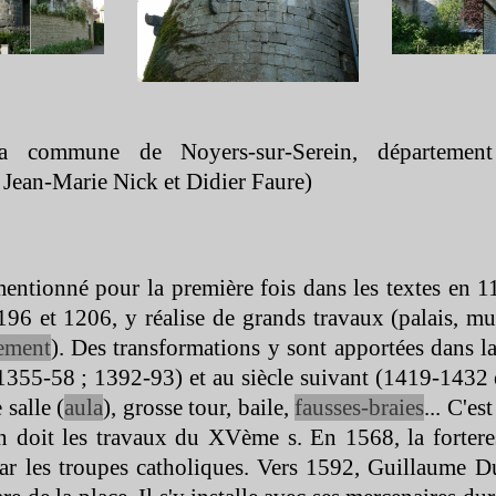
la commune de Noyers-
sur-
Serein, départeme
 Jean-
Marie Nick et Didier Faure)
mentionné pour la première fois dans les textes en
196 et 1206, y réalise de grands travaux (palais, mu
ement
). Des transformations y sont apportées dans l
1355-
58 ; 1392-
93) et au siècle suivant (1419-
1432 e
 salle (
aula
), grosse tour, baile,
fausses-
braies
... C'es
n doit les travaux du XVème s. En 1568, la forteres
 par les troupes catholiques. Vers 1592, Guillaume D