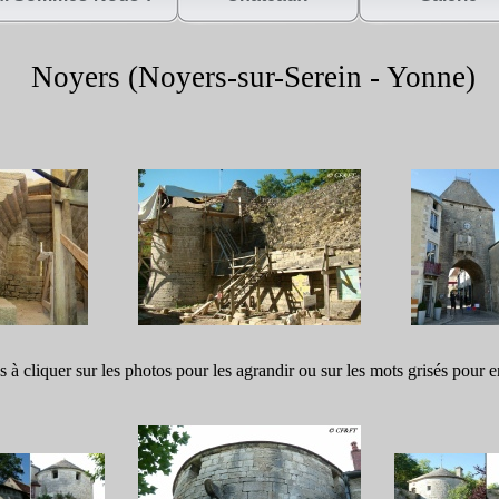
Noyers (Noyers-
sur-
Serein -
Yonne)
s à cliquer sur les photos pour les agrandir ou sur les mots grisés pour e