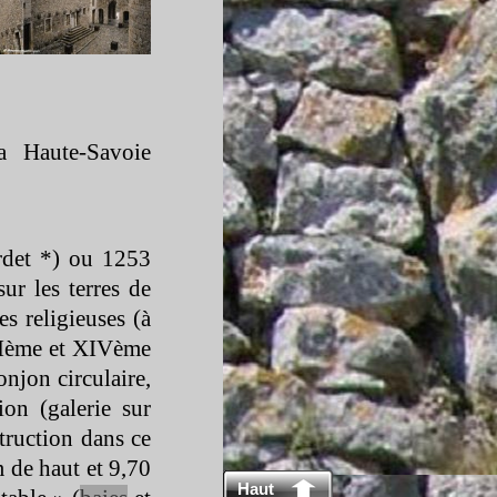
a Haute-
Savoie
rdet *) ou 1253
ur les terres de
es religieuses (à
IIIème et XIVème
njon circulaire,
ion (
galerie
sur
truction dans ce
m de haut et 9,70
Haut