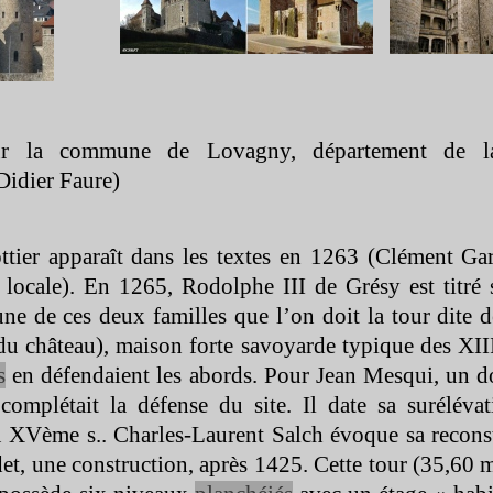
sur la commune de Lovagny, département de l
Didier Faure)
ttier apparaît dans les textes en 1263 (Clément Ga
locale). En 1265, Rodolphe III de Grésy est titré s
une de ces deux familles que l’on doit la tour dite d
 du château), maison forte savoyarde typique des X
s
en défendaient les abords. Pour Jean Mesqui, un do
 complétait la défense du site. Il date sa surélévat
u XVème s.. Charles-
Laurent Salch évoque sa recons
det, une construction, après 1425. Cette tour (35,60 