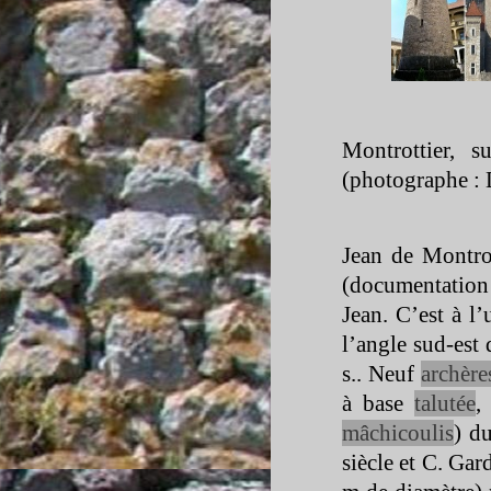
Montrottier, 
(photographe : 
Jean de Montro
(documentation 
Jean. C’est à l’
l’angle sud-
est
s.. Neuf
archère
à base
talutée
,
mâchicoulis
) d
siècle et C. Gar