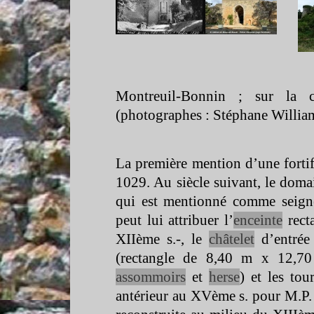
Montreuil-
Bonnin ; sur la c
(photographes : Stéphane Willia
La première mention d’une fortif
1029. Au siècle suivant, le dom
qui est mentionné comme seign
peut lui attribuer l’
enceinte
rect
XIIème s.-
, le
châtelet
d’entrée
(rectangle de 8,40 m x 12,
assommoirs
et
herse
) et les to
antérieur au
XVème
s. pour M.P