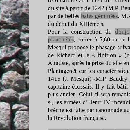
reconstruite au milieu du XIIIèm
du site à partir de 1242 (M.P. Bau
par de belles
baies géminées
. M.
du début du XIIIème s.
Pour la construction du
donjo
planchéiés
, entrée à 5,60 m de 
Mesqui propose le phasage suivan
de Richard et la « finition » 
Auguste, après la prise du site 
Plantagenêt car les caractéristiq
1415 (J. Mesqui) -
M.P. Baudry 
capitaine écossais. Il y fait bât
plus ancien. Celui-
ci sera reman
s., les armées d’Henri IV incend
brèche est faite par canonnade au 
la Révolution française.