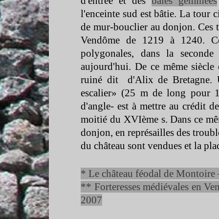
d'entrée et des
baies géminées
l'enceinte sud est bâtie. La tour c
de mur-
bouclier au donjon. Ces t
Vendôme de 1219 à 1240. Ce 
polygonales, dans la seconde
aujourd'hui. De ce même siècle 
ruiné dit d'Alix de Bretagne. 
escalier» (25 m de long pour
d'angle-
est à mettre au crédit d
moitié du XVIème s. Dans ce même
donjon, en représailles des troubl
du château sont vendues et la pla
* Le château féodal de Montoire 
** Forteresses médiévales en Ve
2007