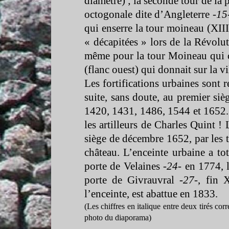
diamètre) ; la seconde tour de la p
octogonale dite d’Angleterre -
15
qui enserre la tour moineau (XII
« décapitées » lors de la Révoluti
même pour la tour Moineau qui co
(flanc ouest) qui donnait sur la vi
Les fortifications urbaines sont
suite, sans doute, au premier siè
1420, 1431, 1486, 1544 et 1652. 
les artilleurs de Charles Quint !
siège de décembre 1652, par les t
château. L’enceinte urbaine a tot
porte de Velaines -
24
-
en 1774, l
porte de Givrauvral -
27
-
, fin 
l’enceinte, est abattue en 1833.
(Les chiffres en italique entre deux tirés co
photo du diaporama)