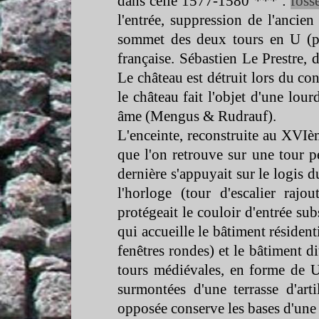
dans celle 1577-
1580 *** :
foss
l'entrée, suppression de l'ancie
sommet des deux tours en U (po
française. Sébastien Le Prestre, 
Le château est détruit lors du con
le château fait l'objet d'une lour
âme (Mengus & Rudrauf).
L'enceinte, reconstruite au XVIèm
que l'on retrouve sur une tour p
dernière s'appuyait sur le logis d
l'horloge (tour d'escalier raj
protégeait le couloir d'entrée su
qui accueille le bâtiment résiden
fenêtres rondes) et le bâtiment d
tours médiévales, en forme de U
surmontées d'une terrasse d'arti
opposée conserve les bases d'