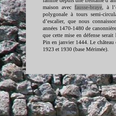
famille depuis une trentaine d’an
maison avec
fausse-
braye
, à l
polygonale à tours semi-
circu
d’escalier, que nous connaisso
années 1470-
1480 de canonnières
que cette mise en défense serai
Pin en janvier 1444. Le château e
1923 et 1930 (base Mérimée).