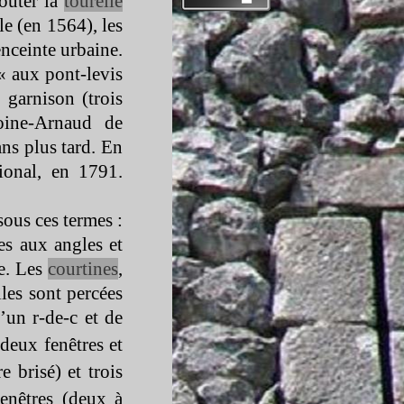
outer la
tourelle
le (en 1564), les
enceinte urbaine.
 « aux pont-
levis
 garnison (trois
ine-
Arnaud de
ans plus tard. En
ional, en 1791.
sous ces termes :
es aux angles et
e. Les
courtines
,
les sont percées
’un r-
de-
c et de
deux fenêtres et
e brisé) et trois
fenêtres (deux à