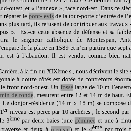
êque de Condom de 1521 à 1545. Ce dernier fait raj
sud-
ouest, et « l’annexe », face nord-
est. Dans ce sièc
t réparer le
pont-
levis
de la tour-
porte d’entrée de l’
ans plus tard, ils refusent de contribuer aux travaux
mpus ». Est-
ce cette absence de défense et sa faible
ttira le seigneur catholique de Montespan, Anto
s’empare de la place en 1589 et n’en partira que sept 
au est à l’abandon. Il est vendu, comme bien nat
ardère, à la fin du XIXème s., nous décrivent le site 
gonale à douze côtés est dotée de contreforts énorm
le front nord-
ouest. Un
fossé
large de 10 m l’enserr
min de ronde
, mesurent entre 12 et 14 m de haut. El
. Le donjon-
résidence (14 m x 18 m) se compose d
er
 1
niveau est percé par 10 archères ; le second par 
ème
le 3
par deux baies (une
géminée
et une à cintr
ème
à traverse et deux à
meneau
) et le 4
par trois 