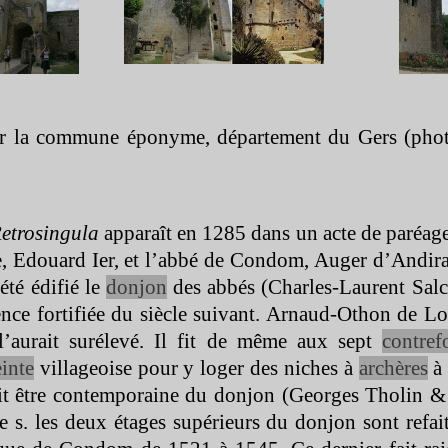
sur la commune éponyme, département du Gers (phot
etrosingula
apparaît en 1285 dans un acte de paréage 
e, Edouard Ier, et l’abbé de Condom, Auger d’Andira
 été édifié le
donjon
des abbés (Charles-
Laurent Sal
ence fortifiée du siècle suivant. Arnaud-
Othon de Lo
’aurait surélevé. Il fit de même aux sept
contref
inte
villageoise pour y loger des niches à
archères
à 
ait être contemporaine du donjon (Georges Tholin &
s. les deux étages supérieurs du donjon sont refai