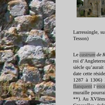
Larressingle, 
Tesson)
Le
castrum
de R
roi d’Angleterr
siècle qu’aurait
date cette résid
1287 à 1306) l
flanquent
l’
ence
muraille pourr
**). Au XVIème 