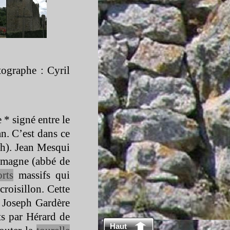
ographe : Cyril
* signé entre le
n. C’est dans ce
ch). Jean Mesqui
magne (abbé de
orts
massifs qui
croisillon. Cette
 Joseph Gardère
ts par Hérard de
Haut