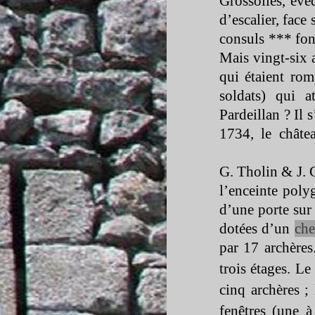
Grossolles, év
d’escalier, face 
consuls *** fon
Mais vingt-
six 
qui étaient ro
soldats) qui a
Pardeillan ? Il 
1734, le châte
G. Tholin & J. G
l’enceinte poly
d’une porte sur 
dotées d’un
che
par 17 archères
trois étages. Le
cinq archères ; 
fenêtres (une 