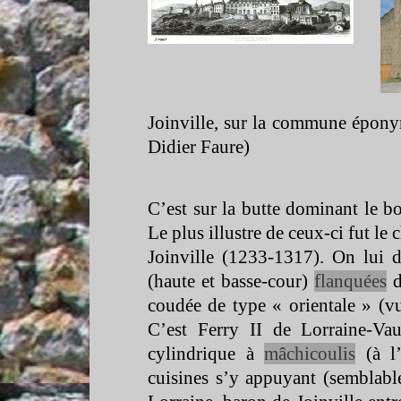
Joinville, sur la commune épony
Didier Faure)
C’est sur la butte dominant le bo
Le plus illustre de ceux-
ci fut le
Joinville (1233-
1317). On lui d
(haute et basse-
cour)
flanquées
d
coudée de type « orientale » (vue
C’est Ferry II de Lorraine-
Vau
cylindrique à
mâchicoulis
(à l’
cuisines s’y appuyant (semblabl