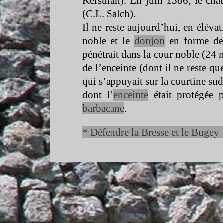
Kersuran). En juin 1586, le chât
(C.L. Salch).
Il ne reste aujourd’hui, en éléva
noble et le
donjon
en forme de 
pénétrait dans la cour noble (24 
de l’enceinte (dont il ne reste qu
qui s’appuyait sur la courtine sud
dont l’
enceinte
était protégée p
barbacane
.
* Défendre la Bresse et le Bugey 