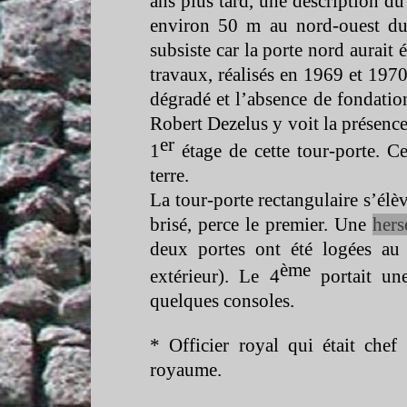
ans plus tard, une description du
environ 50 m au nord-
ouest du
subsiste car la porte nord aurait 
travaux, réalisés en 1969 et 1970
dégradé et l’absence de fondation
Robert Dezelus y voit la présence
er
1
étage de cette tour-
porte. C
terre.
La tour-
porte rectangulaire s’él
brisé, perce le premier. Une
hers
deux portes ont été logées au 
ème
extérieur). Le 4
portait un
quelques consoles.
* Officier royal qui était chef
royaume.