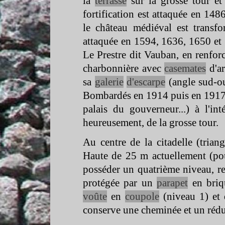
la
terrasse
sur la grosse tour et 
fortification est attaquée en 14
le château médiéval est transf
attaquée en 1594, 1636, 1650 et 1
Le Prestre dit Vauban, en renfor
charbonnière avec
casemates
d'ar
sa
galerie
d'escarpe
(angle sud-
o
Bombardés en 1914 puis en 1917, 
palais du gouverneur...) à l'inté
heureusement, de la grosse tour.
Au centre de la citadelle (trian
Haute de 25 m actuellement (pou
posséder un quatrième niveau, r
protégée par un
parapet
en briqu
voûte
en
coupole
(niveau 1) et 
conserve une cheminée et un réd