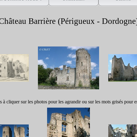
Château Barrière (Périgueux -
Dordogne
s à cliquer sur les photos pour les agrandir ou sur les mots grisés pour e