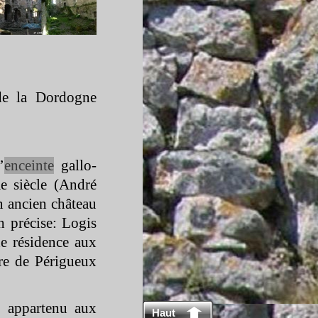
de la Dordogne
’
enceinte
gallo-
e siècle (André
n ancien château
h précise: Logis
de résidence aux
ère de Périgueux
t appartenu aux
Haut