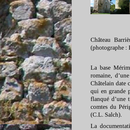
Château Barri
(photographe : 
La base Mérimé
romaine, d’une
Châtelain date 
qui en grande p
flanqué d’une t
comtes du Périg
(C.L. Salch).
La documentati