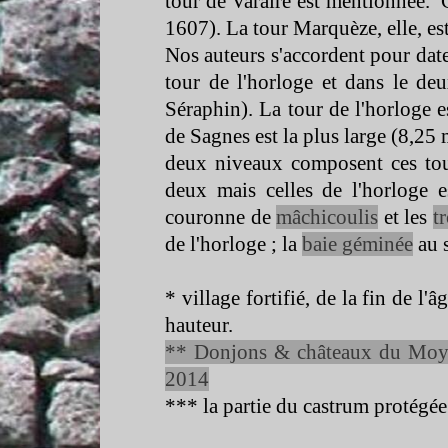
tour de Varaire est mentionnée.
1607). La tour Marquèze, elle, e
Nos auteurs s'accordent pour date
tour de l'horloge et dans le de
Séraphin). La tour de l'horloge e
de Sagnes est la plus large (8,25 
deux niveaux composent ces tou
deux mais celles de l'horloge e
couronne de
mâchicoulis
et les
t
de l'horloge ; la
baie géminée
au 
* village fortifié, de la fin de l'
hauteur.
** Donjons & châteaux du Moye
2014
*** la partie du castrum protégé