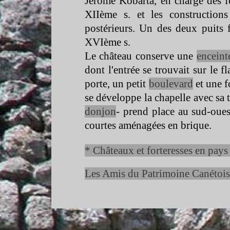
Jérôme Kobarta, en charge des f
XIIème s. et les constructions
postérieurs. Un des deux puits 
XVIème s.
Le château conserve une
enceint
dont l'entrée se trouvait sur le f
porte, un petit
boulevard
et une f
se développe la chapelle avec sa 
donjon
-
prend place au sud-
oues
courtes aménagées en brique.
* Châteaux et forteresses en pays
Les Amis du Patrimoine Canétois