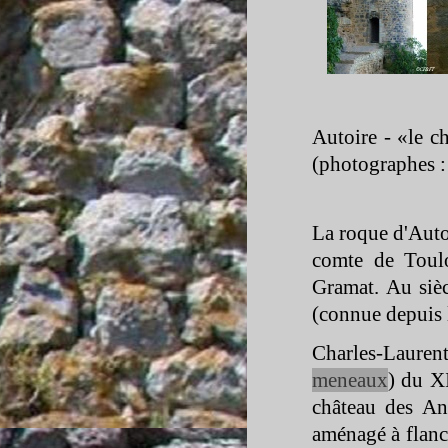
Autoire -
«le ch
(photographes :
La roque d'Auto
comte de Toulo
Gramat. Au sièc
(connue depuis 
Charles-
Laurent
meneaux
) du X
château des An
aménagé à flanc