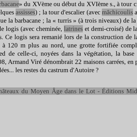
rbacane
» du XVème ou début du XVIème s., à tour cir
elques
assisses
) ; la tour d'escalier (avec
mâchicoulis
a
 la barbacane ; la « turris » (à trois niveaux) de l
 le logis (avec cheminée,
latrines
et demi-
croisé) de 
 Ce logis sera remanié lors de la construction de la 
, à 120 m plus au nord, une grotte fortifiée compl
ed de celle-
ci, noyées dans la végétation, la base
08, Armand Viré dénombrait 22 maisons carrées, en pi
lées... les restes du castrum d'Autoire ?
hâteaux du Moyen Âge dans le Lot -
Éditions Mid