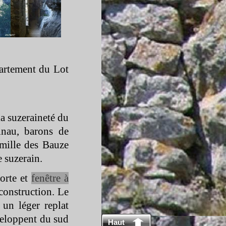
artement du Lot
 la suzeraineté du
lnau, barons de
amille des Bauze
 suzerain.
porte et
fenêtre à
construction. Le
un léger replat
veloppent du sud
Haut