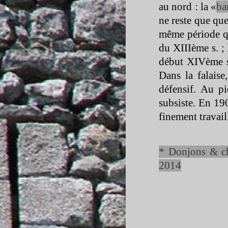
au nord : la «
ba
ne reste que qu
même période que
du XIIIème s. ;
début XIVème s.
Dans la falaise
défensif. Au pi
subsiste. En 19
finement travail
* Donjons & c
2014