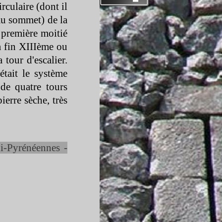
culaire (dont il
u sommet) de la
a première moitié
la fin XIIIème ou
tour d'escalier.
était le système
 de quatre tours
erre sèche, très
i-
Pyrénéennes -