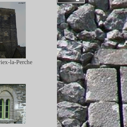
iex-
la-
Perche