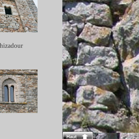
hizadour
Haut