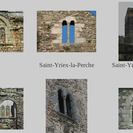
Saint-
Yriex-
la-
Perche
Saint-
Yr