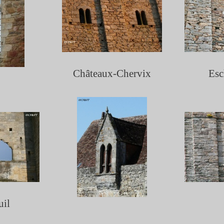
Châteaux-
Chervix
Esc
uil