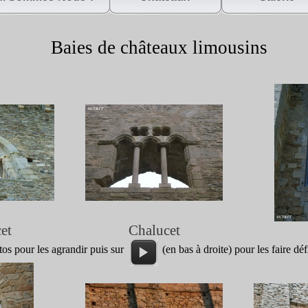
Baies de châteaux limousins
et
Chalucet
otos pour les agrandir puis sur (en bas à droite) pour les faire défi