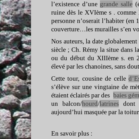
l’existence d’une
grande salle
(é
ruine dès le XVIème s . comme l’
personne n’oserait l’habiter (en 1
couverture…les murailles s’en von
Nos auteurs, la date globalement 
siècle ; Ch. Rémy la situe dans l
ou du début du XIIIème s. en 
élevé par les chanoines, sans dou
Cette tour, cousine de celle
d’E
s’élève sur une vingtaine de mè
étaient éclairés par des
baies gém
un balcon/
hourd
/
latrines
dont i
aujourd’hui masquée par la toitu
En savoir plus :