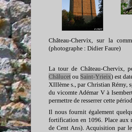
Château-
Chervix, sur la comm
(photographe : Didier Faure)
La tour de Château-
Chervix, p
Châlucet
ou
Saint-
Yrieix
) est da
XIIIème s., par Christian Rémy,
du vicomte Adémar V à Isembert,
permettre de resserrer cette périod
Il nous fournit également quelq
fortification en 1096. Place aux
de Cent Ans). Acquisition par l