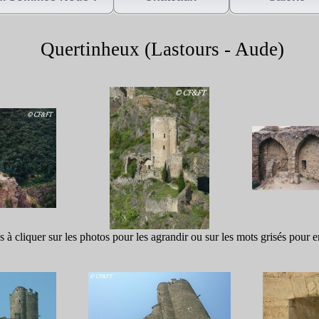
Quertinheux (Lastours -
Aude)
s à cliquer sur les photos pour les agrandir ou sur les mots grisés pour e