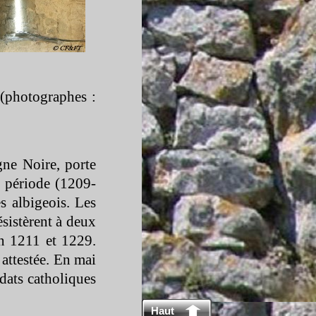
(photographes :
ne Noire, porte
e période (1209-
s albigeois. Les
ésistèrent à deux
n 1211 et 1229.
attestée. En mai
dats catholiques
Haut