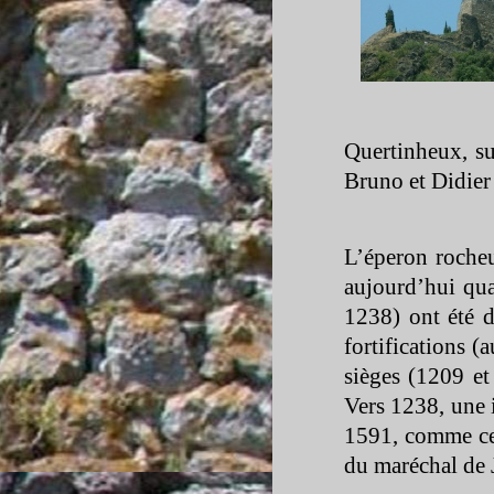
Quertinheux, s
Bruno et Didier
L’éperon roche
aujourd’hui qua
1238) ont été d
fortifications (
sièges (1209 e
Vers 1238, une 
1591, comme ces
du maréchal de 