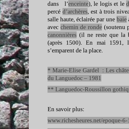
dans l’
enceinte
), le logis et le
percé
d’archères
, est à trois niv
salle haute, éclairée par une
baie
avec
chemin de ronde
(soutenu 
canonnières
(il ne reste que la 
(après 1500). En mai 1591, l
s’emparent de la place.
* Marie-
Elise Gardel : Les chât
du Languedoc – 1981
** Languedoc-
Roussillon gothiq
En savoir plus:
www.richesheures.net/epoque-
6-