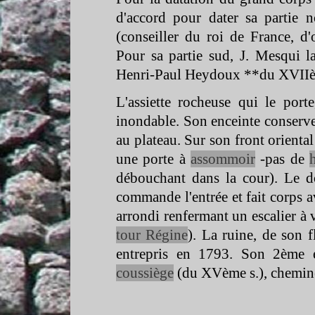
d'accord pour dater sa partie
(conseiller du roi de France, d
Pour sa partie sud, J. Mesqui 
Henri-
Paul Heydoux **du XVIIè
L'assiette rocheuse qui le por
inondable. Son enceinte conserve 
au plateau. Sur son front orienta
une porte à
assommoir
-
pas de
débouchant dans la cour). Le 
commande l'entrée et fait corps a
arrondi renfermant un escalier à
tour Régine
). La ruine, de son f
entrepris en 1793. Son 2ème é
coussiège
(du XVème s.), chemin