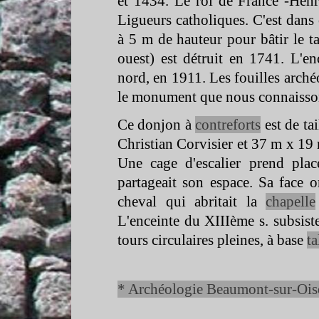
et 1434. Le roi de France -
Henr
Ligueurs catholiques. C'est dans 
à 5 m de hauteur pour bâtir le ta
ouest) est détruit en 1741. L'en
nord, en 1911. Les fouilles arch
le monument que nous connaisson
Ce donjon à
contreforts
est de ta
Christian Corvisier et 37 m x 19
Une cage d'escalier prend pla
partageait son espace. Sa face 
cheval qui abritait la
chapelle
L'enceinte du XIIIème s. subsis
tours circulaires pleines, à base
ta
* Archéologie Beaumont-
sur-
Ois