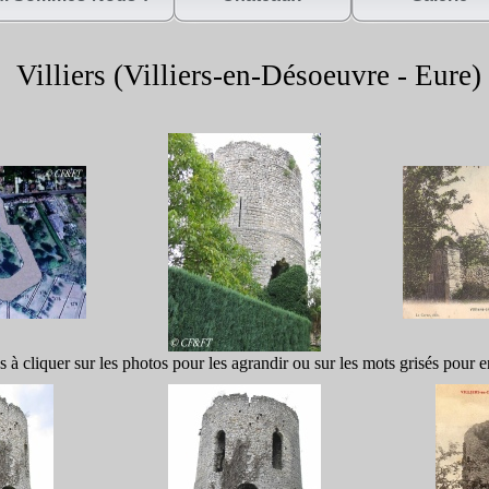
Villiers (Villiers-
en-
Désoeuvre -
Eure)
s à cliquer sur les photos pour les agrandir ou sur les mots grisés pour e