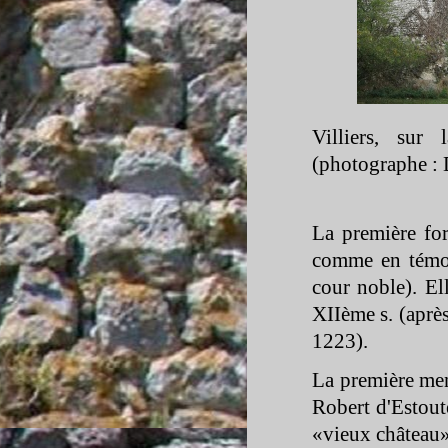
Villiers, sur
(photographe : 
La première for
comme en témoi
cour noble). El
XIIème s. (après
1223).
La première men
Robert d'Estoute
«vieux château» 