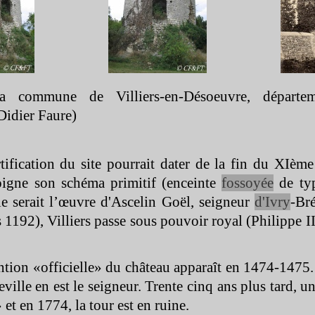
 la commune de Villiers-
en-
Désoeuvre, départe
Didier Faure)
tification du site pourrait dater de la fin du XIème
gne son schéma primitif (enceinte
fossoyée
de ty
le serait l’œuvre d'Ascelin Goël, seigneur
d'Ivry
-
Bré
 1192), Villiers passe sous pouvoir royal (Philippe 
tion «officielle» du château apparaît en 1474-
1475.
ville en est le seigneur. Trente cinq ans plus tard, u
et en 1774, la tour est en ruine.