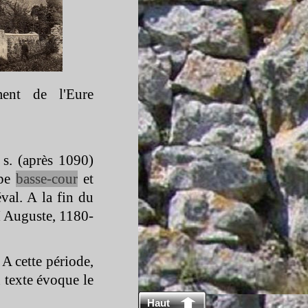
ment de l'Eure
 s. (après 1090)
pe
basse-
cour
et
val. A la fin du
II Auguste, 1180-
 A cette période,
n texte évoque le
Haut