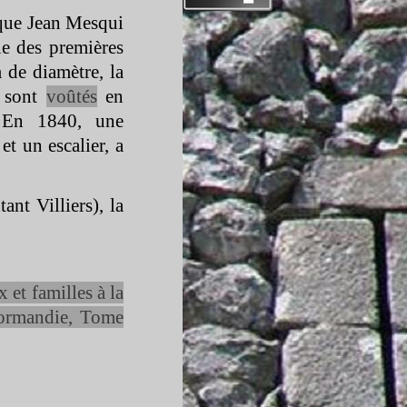
e que Jean Mesqui
e des premières
 de diamètre, la
x sont
voûtés
en
. En 1840, une
et un escalier, a
nt Villiers), la
 et familles à la
Normandie, Tome