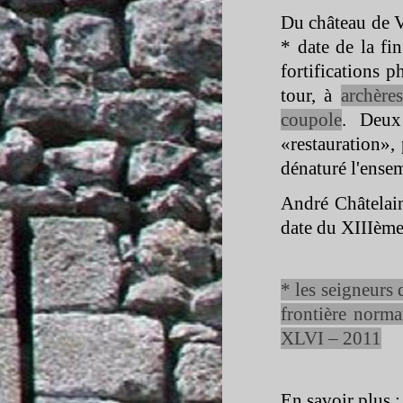
Du château de Vi
* date de la f
fortifications 
tour, à
archères
coupole
. Deu
«restauration», 
dénaturé l'ense
André Châtelain
date du XIIIème
* les seigneurs 
frontière norm
XLVI – 2011
En savoir plus :