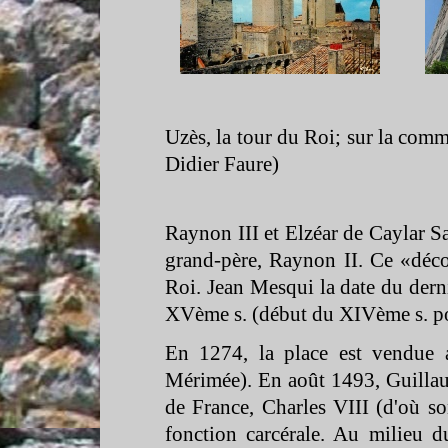
Uzès, la tour du Roi; sur la co
Didier Faure)
Raynon III et Elzéar de Caylar Sa
grand-
père, Raynon II. Ce «déco
Roi. Jean Mesqui la date du dern
XVème s. (début du XIVème s. po
En 1274, la place est vendue 
Mérimée). En août 1493, Guillau
de France, Charles VIII (d'où s
fonction carcérale. Au milieu du