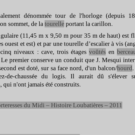
galement dénommée tour de l'horloge (depuis 18
 son sommet, de la
tourelle
portant la carillon.
gulaire (11,45 m x 9,50 m pour 35 m de haut) est fl
s ouest et est) et par une tourelle d’escalier à vis (an
cinq niveaux : cave, trois étages
voûtés
en
bercea
 Le premier conserve un conduit que J. Mesqui int
second est doté, sur sa face nord, d'un balcon/
hourd
.
ez-
de-
chaussée du logis. Il aurait dû s'élever 
 qui n'ont jamais été construits.
orteresses du Midi – Histoire Loubatières – 2011