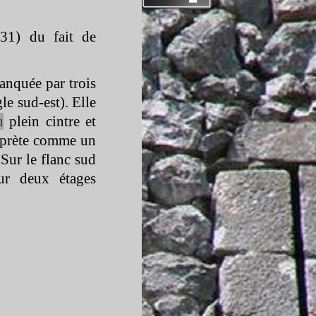
31) du fait de
anquée par trois
gle sud-
est). Elle
u
plein cintre et
erprète comme un
 Sur le flanc sud
sur deux étages