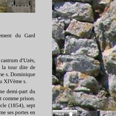
tement du Gard
 castrum d'Uzès,
 la tour dite de
ème s. Dominique
 du XIVème s.
une demi-
part du
ert comme prison.
cle (1854), sept
rme ses portes en
Haut