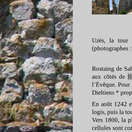
Uzès, la tour
(photographes :
Rostaing de Sab
aux côtés de
B
l’Évêque. Pour 
Dieltiens * prop
En août 1242 et
logis, puis la to
Vers 1800, la p
cellules sont co