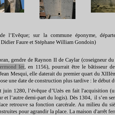
 de l’Evêque; sur la commune éponyme, dépar
 Didier Faure et Stéphane William Gondoin)
ran, gendre de Raynon II de Caylar (coseigneur du
ermond Ier
, en 1156), pourrait être le bâtisseur de
Jean Mesqui, elle daterait du premier quart du XIII
ose une date de construction plus tardive : le début
 juin 1280, l’évêque d’Uzès en fait l'acquisition (
ur et l’autre demi-
part du logis). Dès 1304, il s’en s
lace retrouve sa fonction carcérale. Au milieu du siè
nstruites pour agrandir la place. La maison d'arrêt fe