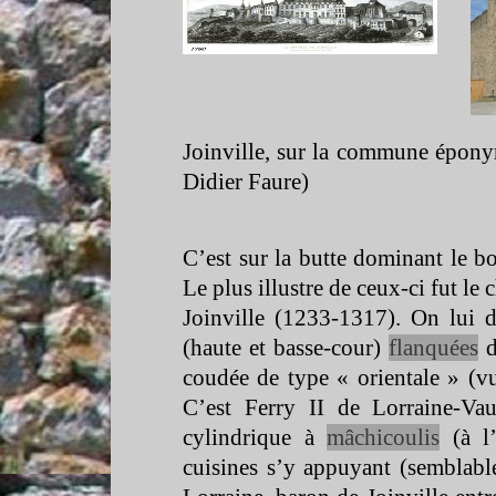
Joinville, sur la commune épony
Didier Faure)
C’est sur la butte dominant le bo
Le plus illustre de ceux-
ci fut le
Joinville (1233-
1317). On lui d
(haute et basse-
cour)
flanquées
d
coudée de type « orientale » (vue
C’est Ferry II de Lorraine-
Vau
cylindrique à
mâchicoulis
(à l’
cuisines s’y appuyant (semblabl