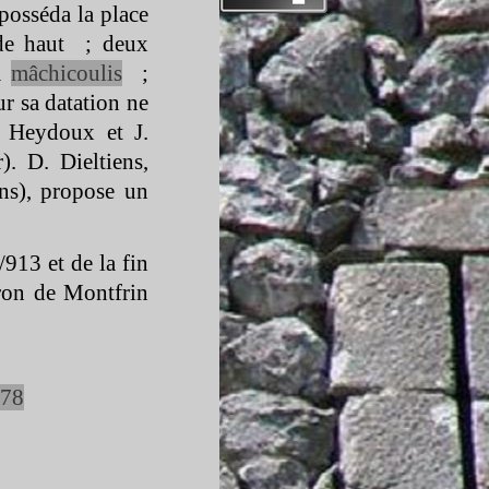
 posséda la place
 de haut ; deux
à
mâchicoulis
;
sur sa datation ne
. Heydoux et J.
. D. Dieltiens,
ons), propose un
913 et de la fin
aron de Montfrin
78