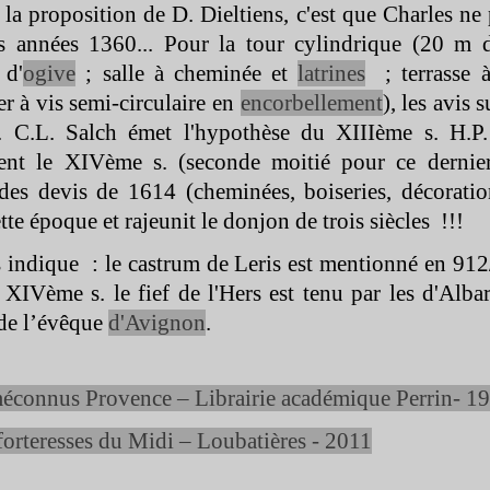
la proposition de D. Dieltiens, c'est que Charles ne
s années 1360... Pour la tour cylindrique (20 m
d'
ogive
; salle à cheminée et
latrines
; terrasse 
er à vis semi-
circulaire en
encorbellement
), les avis 
. C.L. Salch émet l'hypothèse du XIIIème s. H.P
nt le XIVème s. (seconde moitié pour ce dernier)
des devis de 1614 (cheminées, boiseries, décorati
te époque et rajeunit le donjon de trois siècles !!!
 indique : le castrum de Leris est mentionné en 912/
XIVème s. le fief de l'Hers est tenu par les d'Alb
de l’évêque
d'Avignon
.
connus Provence – Librairie académique Perrin-
19
forteresses du Midi – Loubatières -
2011