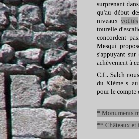
surprenant dans 
qu'au début de
niveaux
voûtés
tourelle d'escali
concordent pas
Mesqui propose
s'appuyant sur 
achèvement à cet
C.L. Salch nous
du XIème s. au 
pour le compte 
* Monuments mé
** Châteaux et 