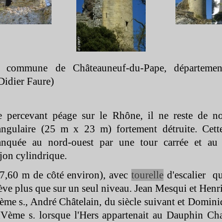
a commune de Châteauneuf-
du-
Pape, départeme
Didier Faure)
se percevant péage sur le Rhône, il ne reste de no
ngulaire (25 m x 23 m) fortement détruite. Cett
lanquée au nord-
ouest par une tour carrée et au
on cylindrique.
(7,60 m de côté environ), avec
tourelle
d'escalier q
élève plus que sur un seul niveau. Jean Mesqui et Henr
Ième s., André Châtelain, du siècle suivant et Domini
Vème s. lorsque l'Hers appartenait au Dauphin Char