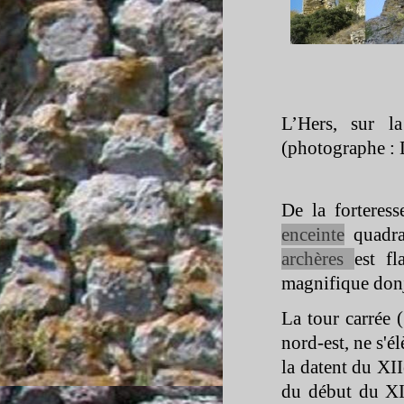
L’Hers, sur l
(photographe : 
De la forteres
enceinte
quadra
archères
est f
magnifique donj
La tour carrée 
nord-
est, ne s'
la datent du XI
du début du XI