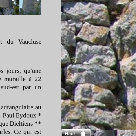
nt du Vaucluse
s jours, qu'une
e muraille à 22
 sud-
est par un
uadrangulaire au
i-
Paul Eydoux *
que Dieltiens **
les. Ce qui est
Haut