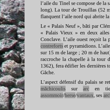
l’aile du Tinel se compose de la s
long). La tour de Trouillas (52 
flanquent l’aile nord qui abrite la
Le « Palais Neuf », bâti par Clé
« Palais Vieux » en deux ailes 
Conclave. L’aile ouest reçoit la 
contreforts
et pyramidions. L’aile
sur 15 m de large ; 20 m de haut)
raccroche la chapelle à la tour
1362), fera édifier les dernières t
Gâche.
L’aspect défensif du palais se re
mâchicoulis
sur
arc
en tier
assommoir
/
herse
/
vantaux
, ses
arc