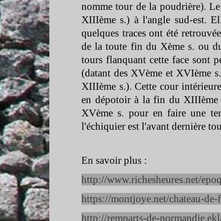
nomme tour de la poudrière). Le 
XIIIème s.) à l'angle sud-
est. E
quelques traces ont été retrouvée
de la toute fin du Xème s. ou d
tours flanquant cette face sont 
(datant des XVème et XVIème s.)
XIIIème s.). Cette cour intérieur
en dépotoir à la fin du XIIIème
XVème s. pour en faire une terra
l'échiquier est l'avant dernière t
En savoir plus :
http://www.richesheures.net/epo
https://montjoye.net/chateau-
de-
http://remparts-
de-
normandie.ekl