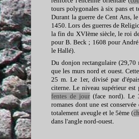
renforce l'enceinte orientale (
cou
tours polygonales à six pans et t
Durant la guerre de Cent Ans, le 
1450. Lors des guerres de Religi
la fin du XVIème siècle, le roi 
pour B. Beck ; 1608 pour André 
le Hallé).
Du donjon rectangulaire (29,70
que les murs nord et ouest. Cette
25 m. Le 1er, divisé par d'épai
citerne. Le niveau supérieur est 
fentes de jour
(face nord). Le 3
romanes dont une est conservée 
totalement aveugle et le 5ème (
c
dans l'angle nord-
ouest.