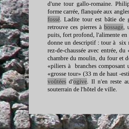
d'une tour gallo-
romaine. Phili
forme carrée, flanquée aux angle
fossé
. Ladite tour est bâtie de 
retrouve ces pierres à
bossage
, 
puits, fort profond, l'alimente en
donne un descriptif : tour à six
rez-
de-
chaussée avec entrée, du 
chambre du moulin, du four et de
«piliers à branches composant u
«grosse tour» (33 m de haut -
est
voûtées
d'
ogive
. Il n'en reste 
souterrain de l'hôtel de ville.