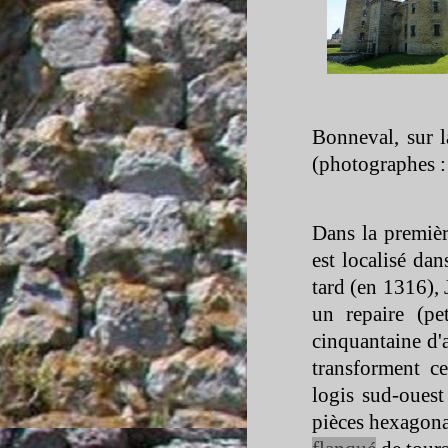
Bonneval, sur 
(photographes :
Dans la premiè
est localisé dan
tard (en 1316),
un repaire (pe
cinquantaine d'
transforment c
logis sud-
ouest
pièces hexagona