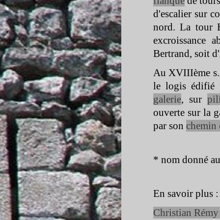
flanqué
de tours
d'escalier sur c
nord. La tour 
excroissance a
Bertrand, soit d
Au XVIIIème s. (
le logis édifi
galerie
, sur
pil
ouverte sur la g
par son
chemin 
* nom donné aux
En savoir plus :
Christian Rémy 