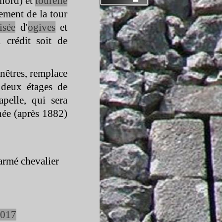
 nord) et
tourelle
ement de la tour
isée
d'
ogives
et
 crédit soit de
enêtres, remplace
 deux étages de
pelle, qui sera
nnée (après 1882)
armé chevalier
017