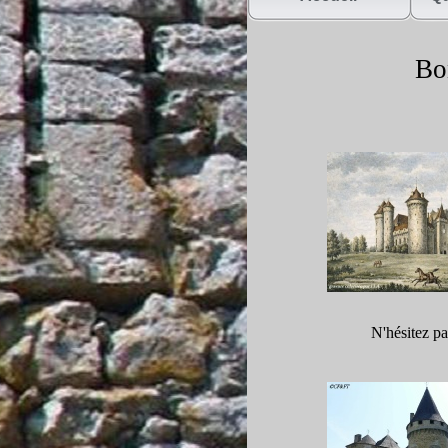
Bon
N'hésitez pa