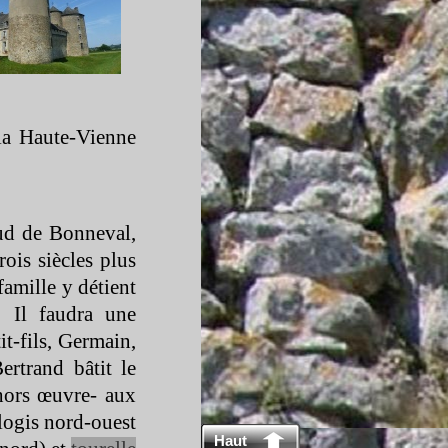
la Haute-
Vienne
ud de Bonneval,
ois siècles plus
amille y détient
. Il faudra une
it-
fils, Germain,
ertrand bâtit le
 hors œuvre-
aux
 logis nord-
ouest
Haut