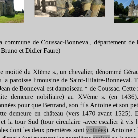
la commune de Coussac-
Bonneval, département de 
 Bruno et Didier Faure)
re moitié du XIème s., un chevalier, dénommé Géra
s la paroisse limousine de Saint-
Hilaire-
Bonneval. Tr
 Jean de Bonneval est damoiseau * de Coussac. Cette f
tite demeure nobiliaire) au XVème s. (en 1436)
années pour que Bertrand, son fils Antoine et son pet
ette demeure en château (vers 1470-
avant 1525). B
 et la tour Sud (tour circulaire -
avec escalier à vis
les dont les deux premières sont
voûtées
). Antoine :