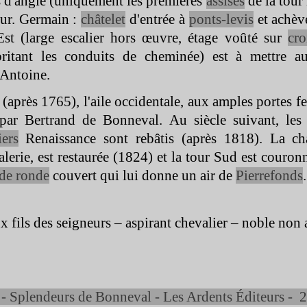
 d'angle (uniquement les premières
assises
de la tour
our. Germain :
châtelet
d'entrée à
ponts-
levis
et achèv
Est (large escalier hors œuvre, étage voûté sur
cro
britant les conduits de cheminée) est à mettre au
'Antoine.
après 1765), l'aile occidentale, aux amples portes f
é par Bertrand de Bonneval. Au siècle suivant, les
iers
Renaissance sont rebâtis (après 1818). La cha
alerie, est restaurée (1824) et la tour Sud est couro
de ronde
couvert qui lui donne un air de
Pierrefonds
.
 fils des seigneurs – aspirant chevalier – noble non 
-
Splendeurs de Bonneval -
Les Ardents Éditeurs -
2