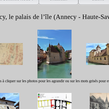
, le palais de l’île (Annecy -
Haute-
Sa
s à cliquer sur les photos pour les agrandir ou sur les mots grisés pour e