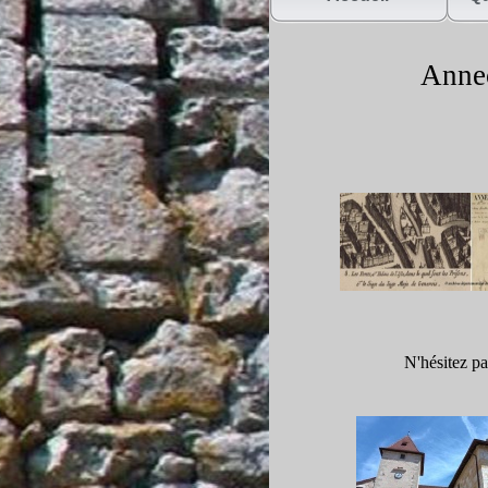
Annecy
N'hésitez pa