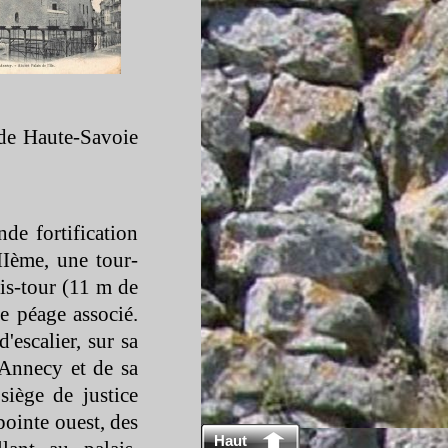
de Haute-
Savoie
de fortification
IIème, une tour-
is-
tour (11 m de
le péage associé.
'escalier, sur sa
'Annecy et de sa
siège de justice
 pointe ouest, des
Haut