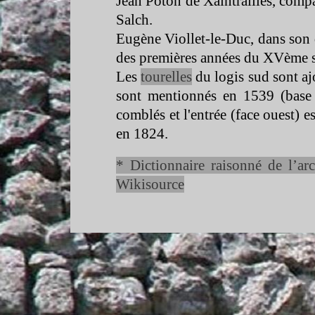
Jean Poton de Xaintrailles, comp
Salch.
Eugène Viollet-
le-
Duc, dans son 
des premières années du XVème s
Les
tourelles
du logis sud sont ajo
sont mentionnés en 1539 (base 
comblés et l'entrée (face ouest) e
en 1824.
* Dictionnaire raisonné de l’ar
Wikisource