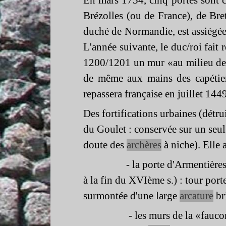
En mars 1754, cinq portes sont co
Brézolles (ou de France), de Bret
duché de Normandie, est assiégée
L'année suivante, le duc/roi fait 
1200/1201 un mur «au milieu de la
de même aux mains des capétien
repassera française en juillet
Des fortifications urbaines (détrui
du Goulet : conservée sur un seul
doute des
archères
à niche). Elle 
-
la porte d'Armentières
à la fin du XVIème s.) : tour port
surmontée d'une large
arcature
br
-
les murs de la «fauco