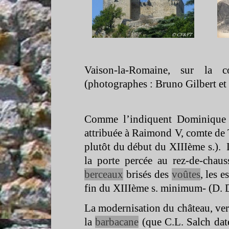
Vaison-
la-
Romaine, sur la c
(photographes : Bruno Gilbert et
Comme l’indiquent Dominique D
attribuée à Raimond V, comte de T
plutôt du début du XIIIème s.).
la porte percée au rez-
de-
chaus
berceaux
brisés des
voûtes
, les 
fin du XIIIème s. minimum-
(D. D
La modernisation du château, vers
la
barbacane
(que C.L. Salch date