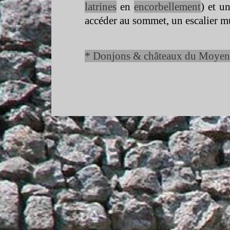
latrines
en
encorbellement
) et u
accéder au sommet, un escalier mu
* Donjons & châteaux du Moyen Â